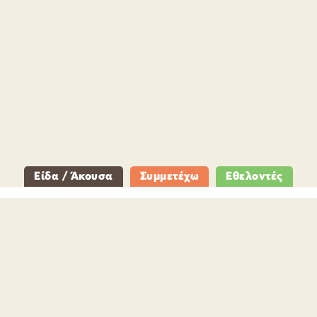
Είδα / Άκουσα
Συμμετέχω
Εθελοντές