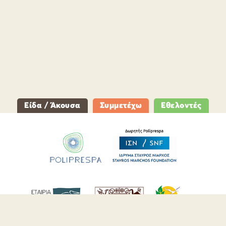
Είδα / Άκουσα
Συμμετέχω
Εθελοντές