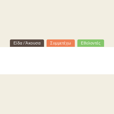
Είδα / Άκουσα
Συμμετέχω
Εθελοντές
Ποιοι είμαστε
Επικοινωνία
Όροι χρήσης
Πολιτική απορρήτου