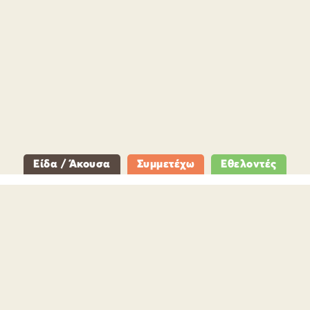
Είδα / Άκουσα
Συμμετέχω
Εθελοντές