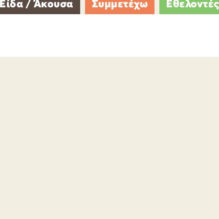
Είδα / Άκουσα
Συμμετέχω
Εθελοντέ