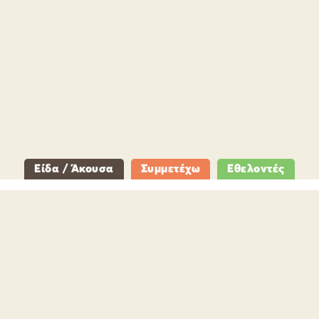
Είδα / Άκουσα
Συμμετέχω
Εθελοντές