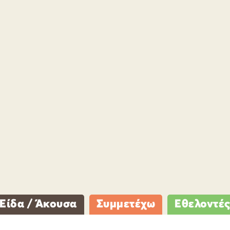
Είδα / Άκουσα
Συμμετέχω
Εθελοντέ