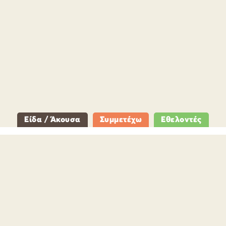
Είδα / Άκουσα
Συμμετέχω
Εθελοντές