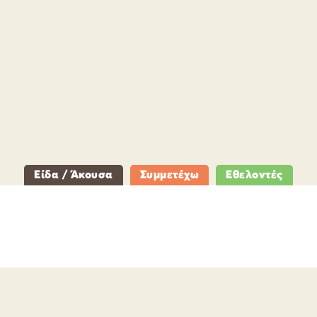
Είδα / Άκουσα
Συμμετέχω
Εθελοντές