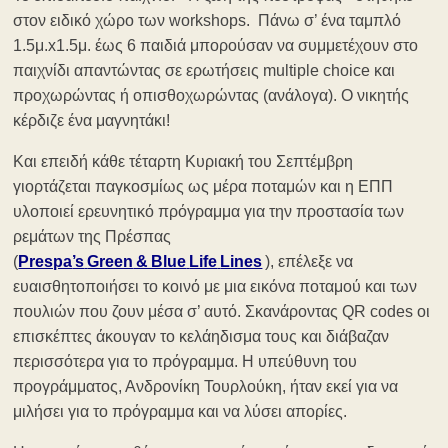
στον ειδικό χώρο των workshops. Πάνω σ’ ένα ταμπλό
1.5μ.x1.5μ. έως 6 παιδιά μπορούσαν να συμμετέχουν στο
παιχνίδι απαντώντας σε ερωτήσεις multiple choice και
προχωρώντας ή οπισθοχωρώντας (ανάλογα). Ο νικητής
κέρδιζε ένα μαγνητάκι!
Και επειδή κάθε τέταρτη Κυριακή του Σεπτέμβρη
γιορτάζεται παγκοσμίως ως μέρα ποταμών και η ΕΠΠ
υλοποιεί ερευνητικό πρόγραμμα για την προστασία των
ρεμάτων της Πρέσπας
(
Prespa
’s
Green
& Blue
Life
Lines
), επέλεξε να
ευαισθητοποιήσει το κοινό με μια εικόνα ποταμού και των
πουλιών που ζουν μέσα σ’ αυτό. Σκανάροντας QR codes οι
επισκέπτες άκουγαν το κελάηδισμα τους και διάβαζαν
περισσότερα για το πρόγραμμα. Η υπεύθυνη του
προγράμματος, Ανδρονίκη Τουρλούκη, ήταν εκεί για να
μιλήσει για το πρόγραμμα και να λύσει απορίες.