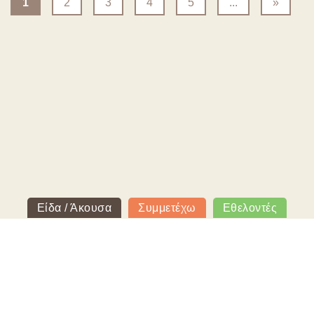
1
2
3
4
5
...
»
Είδα / Άκουσα
Συμμετέχω
Εθελοντές