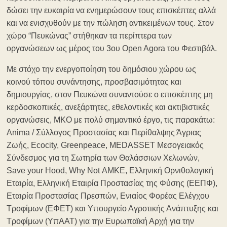
δώσει την ευκαιρία να ενημερώσουν τους επισκέπτες αλλά
και να ενισχυθούν με την πώληση αντικειμένων τους. Στον
χώρο “Πευκώνας” στήθηκαν τα περίπτερα των
οργανώσεων ως μέρος του 3ου Open Agora του Φεστιβάλ.
Με στόχο την ενεργοποίηση του δημόσιου χώρου ως
κοινού τόπου συνάντησης, προσβασιμότητας και
δημιουργίας, στον Πευκώνα συναντούσε ο επισκέπτης μη
κερδοσκοπικές, ανεξάρτητες, εθελοντικές και ακτιβιστικές
οργανώσεις, ΜΚΟ με πολύ σημαντικό έργο, τις παρακάτω:
Anima / Σύλλογος Προστασίας και Περίθαλψης Άγριας
Ζωής, Ecocity, Greenpeace, MEDASSET Μεσογειακός
Σύνδεσμος για τη Σωτηρία των Θαλάσσιων Χελωνών,
Save your Hood, Why Not ΑΜΚΕ, Ελληνική Ορνιθολογική
Εταιρία, Ελληνική Εταιρία Προστασίας της Φύσης (ΕΕΠΦ),
Εταιρία Προστασίας Πρεσπών, Ενιαίος Φορέας Ελέγχου
Τροφίμων (ΕΦΕΤ) και Υπουργείο Αγροτικής Ανάπτυξης και
Τροφίμων (ΥπΑΑΤ) για την Ευρωπαϊκή Αρχή για την