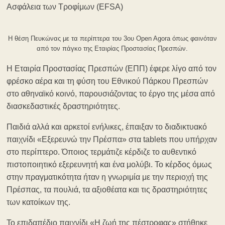
Ασφάλεια των Τροφίμων (EFSA)
Η θέση Πευκώνας με τα περίπτερα του 3ου Open Agora όπως φαινόταν
από τον πάγκο της Εταιρίας Προστασίας Πρεσπών.
Η Εταιρία Προστασίας Πρεσπών (ΕΠΠ) έφερε λίγο από τον
φρέσκο αέρα και τη φύση του Εθνικού Πάρκου Πρεσπών
στο αθηναϊκό κοινό, παρουσιάζοντας το έργο της μέσα από
διασκεδαστικές δραστηριότητες.
Παιδιά αλλά και αρκετοί ενήλικες, έπαιξαν το διαδικτυακό
παιχνίδι «Εξερευνώ την Πρέσπα» στα tablets που υπήρχαν
στο περίπτερο. Όποιος τερμάτιζε κέρδιζε το αυθεντικό
πιστοποιητικό εξερευνητή και ένα μολύβι. Το κέρδος όμως
στην πραγματικότητα ήταν η γνωριμία με την περιοχή της
Πρέσπας, τα πουλιά, τα αξιοθέατα και τις δραστηριότητες
των κατοίκων της.
Το επιδαπέδιο παιχνίδι «Η ζωή της πέστροφας» στήθηκε