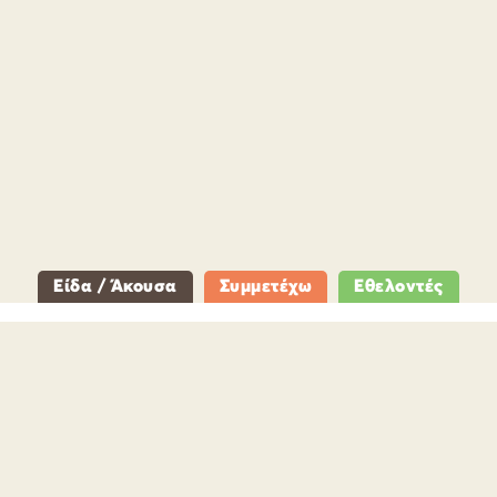
Είδα / Άκουσα
Συμμετέχω
Εθελοντές